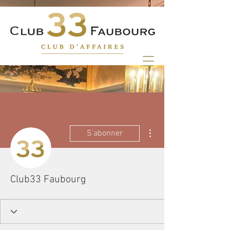
Plus d'actions
S'abonner
Club33 Faubourg