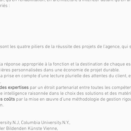
uf, qu’en réhabilitation, en architecture d’intérieur autant qu’en a
iés :
sont les quatre piliers de la réussite des projets de l’agence, qui 
la réponse appropriée à la fonction et la destination de chaque 
ncières personnalisées dans une économie de projet durable.
 la prise en compte d’une lecture plurielle des attentes du client, 
.
des expertises
par un étroit partenariat entre toutes les compéte
 intelligence raisonnée dans le choix des solutions et des matér
es coûts
par la mise en œuvre d’une méthodologie de gestion rigou
n.
ersity.N.J, Columbia University.N.Y.,
der Bildenden Künste Vienne,