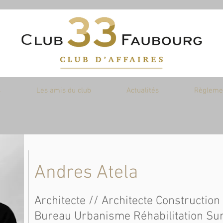
s
Les amis du club
Actualités
Règlemen
Andres Atela
Architecte // Architecte Constructi
Bureau Urbanisme Réhabilitation Su