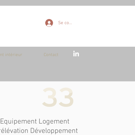
Se connecter
t intérieur
Contact
on Equipement Logement
rélévation Développement