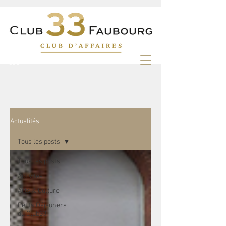
Actualités
Tous les posts
Tous les posts
Activités
Arts & Culture
Petits Déjeuners
du Club33